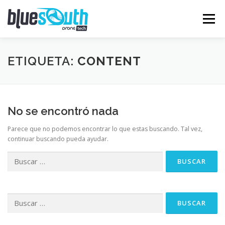
Saltar
al
Menú
contenido
NOSOTROS
SERVICIOS
GALERÍA
EQUIPO
ETIQUETA:
CONTENT
CONTACTO
No se encontró nada
Parece que no podemos encontrar lo que estas buscando. Tal vez,
continuar buscando pueda ayudar.
Buscar:
Buscar: